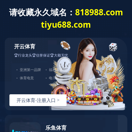
开云手机站官方版网
站登录
生产加工各类仓储笼
堆叠平稳、装载能力大、可实现多层立体落高
全国热线
0537-3684888
首页
入口-
Toggle
navigation
开云(中国)
当前位置：
阳极氧化
>
铝材阳极氧化
铝材阳极氧化