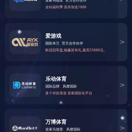
15550715159
咨询热线：
产品详情
铝材阳极氧化膜薄层中具有大量的微孔，可吸附各种润滑剂，
适合制造发动机气缸或其他耐磨零件；膜微孔吸附能力强可着
色成各种美观艳丽的色彩。有色金属或其合金（如铝、镁及其
合金等）都可进行铝材阳极氧化处理，这种方法广泛用于机械
零件，飞机汽车部件，仪器及无线电器材，日用品和建筑装饰
等方面。