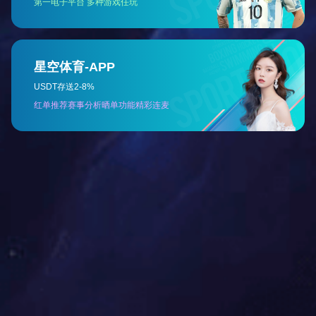
产品分类
仓储笼
仓库笼
蝴蝶笼
美固笼
铁皮周转箱
金属网箱
电泳加工
阳极氧化
热门产品推荐